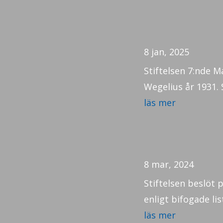
8 jan, 2025
Stiftelsen 7:nde 
Wegelius år 1931. 
läs mer
8 mar, 2024
Stiftelsen beslöt
enligt bifogade li
läs mer