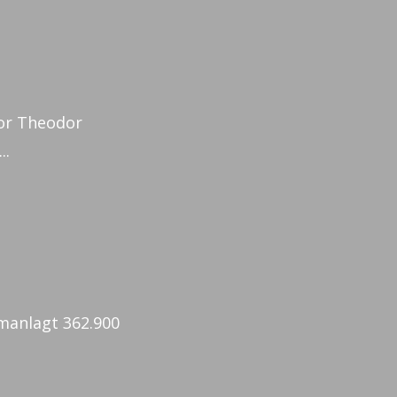
tor Theodor
..
mmanlagt 362.900