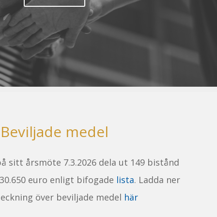
Beviljade medel
på sitt årsmöte 7.3.2026 dela ut 149 bistånd
0.650 euro enligt bifogade
lista
. Ladda ner
rteckning över beviljade medel
här