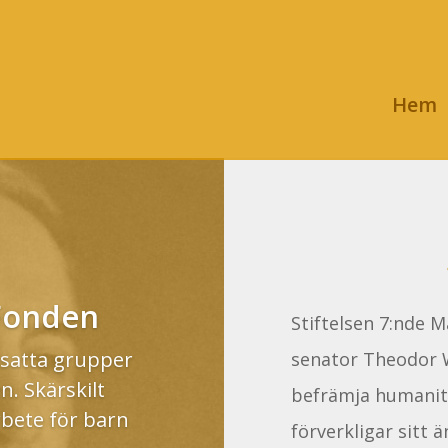
Hem
 Fonden
Stiftelsen 7:nde 
utsatta grupper
senator Theodor W
. Skärskilt
befrämja humanitä
bete för barn
förverkligar sitt