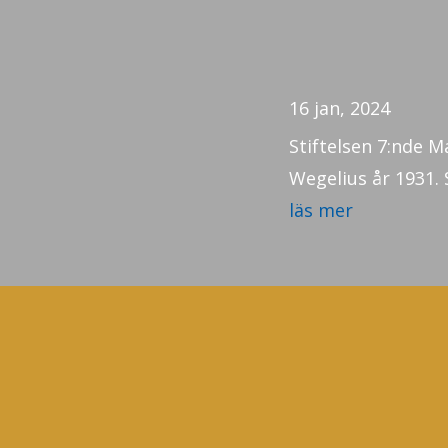
16 jan, 2024
Stiftelsen 7:nde 
Wegelius år 1931. 
läs mer