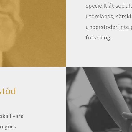
speciellt åt socia
utomlands, särskil
understöder inte p
forskning.
stöd
skall vara
an görs