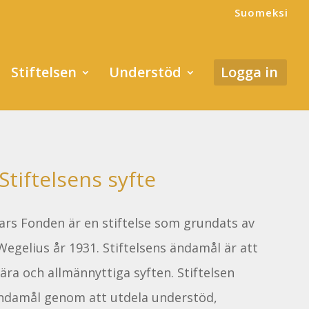
Suomeksi
Stiftelsen
Understöd
Logga in
Stiftelsens syfte
Mars Fonden är en stiftelse som grundats av
egelius år 1931. Stiftelsens ändamål är att
ra och allmännyttiga syften. Stiftelsen
 ändamål genom att utdela understöd,