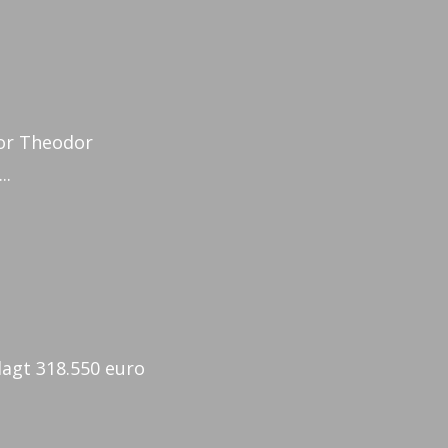
tor Theodor
..
lagt 318.550 euro