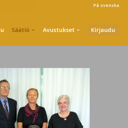
På svenska
vu
Säätiö
Avustukset
Kirjaudu