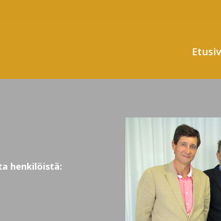
Etusi
ta henkilöistä: