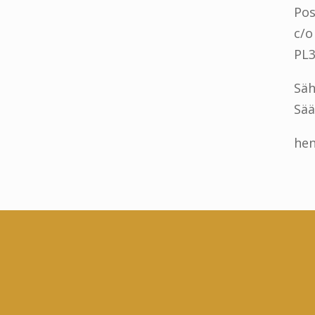
Pos
c/o
PL3
Säh
Sää
hen