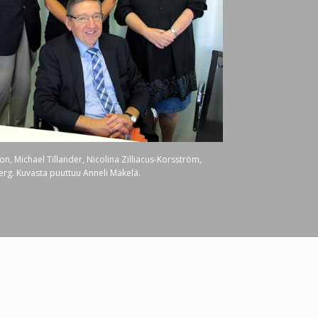
on, Michael Tillander, Nicolina Zilliacus-Korsström,
erg. Kuvasta puuttuu Anneli Mäkelä.