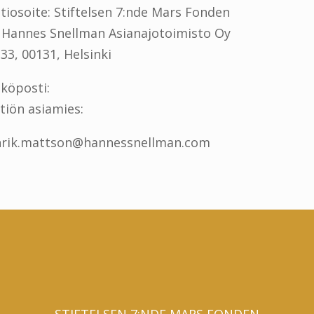
tiosoite: Stiftelsen 7:nde Mars Fonden
 Hannes Snellman Asianajotoimisto Oy
33, 00131, Helsinki
köposti:
tiön asiamies:
rik.mattson@hannessnellman.com
STIFTELSEN 7:NDE MARS FONDEN