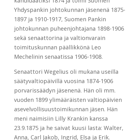
kandidaatiksi 1874 ja toimi Suomen
Yhdyspankin johtokunnan jäsenenä 1875-
1897 ja 1910-1917, Suomen Pankin
johtokunnan puheenjohtajana 1898-1906
sekä senaattorina ja valtionvarain
toimituskunnan päällikkönä Leo
Mechelinin senaatissa 1906-1908.
Senaattori Wegelius oli mukana useilla
säätyvaltiopäivillä vuosina 1874-1906
porvarissäädyn jäsenenä. Hän oli mm.
vuoden 1899 ylimääräisten valtiopäivien
asevelvollisuustoimikunnan jäsen. Hän
meni naimisiin Lilly Krankin kanssa
23.9.1875 ja he saivat kuusi lasta: Walter,
Anna, Carl Jakob, Ingrid, Elsa ja Erik.